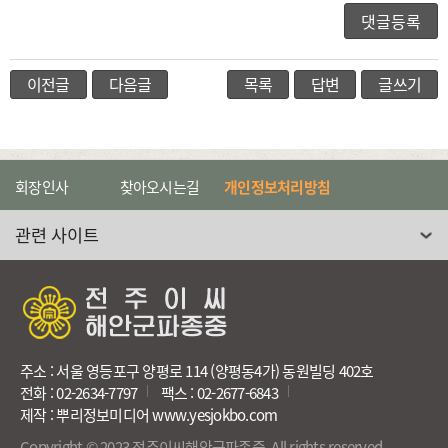
이전글
다음글
목록
답변
글쓰기
회장인사
찾아오시는길
개인정보처리방침
관련 사이트 선택
주소 : 서울 영등포구 양평로 114 (양평동4가) 동원빌딩 402호
전화 : 02-2634-7797
팩스 : 02-2677-6843
제작 : 뿌리정보미디어 www.yesjokbo.com
Copyright © 2023 전주이씨해안군파종중. All rights reserved.