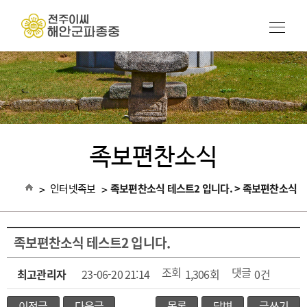
족보편찬소식
>
인터넷족보
>
족보편찬소식 테스트2 입니다. > 족보편찬소식
족보편찬소식 테스트2 입니다.
조회
댓글
최고관리자
23-06-20 21:14
1,306회
0건
이전글
다음글
목록
답변
글쓰기