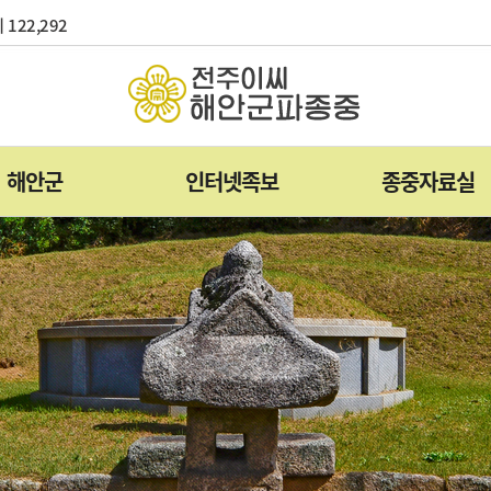
 122,292
해안군
인터넷족보
종중자료실