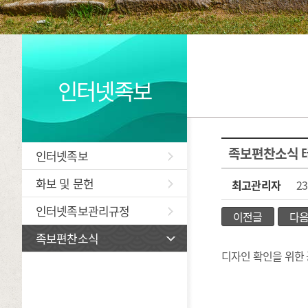
인터넷족보
족보편찬소식 테
인터넷족보
화보 및 문헌
최고관리자
23
인터넷족보관리규정
이전글
다
족보편찬소식
디자인 확인을 위한 