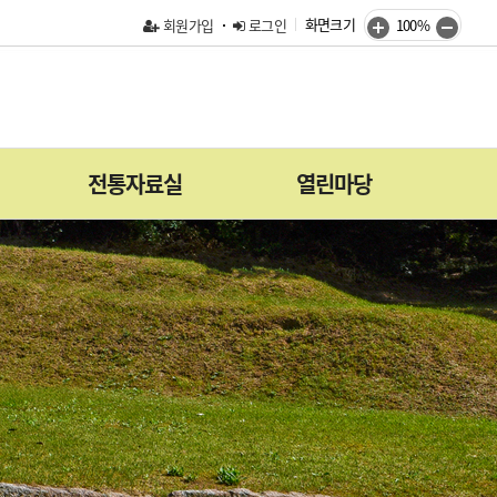
화면크기
회원가입
로그인
100%
전통자료실
열린마당