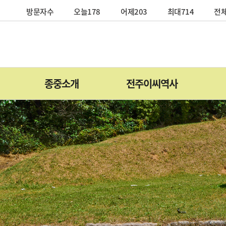
방문자수
오늘178
어제203
최대714
전체
종중소개
전주이씨역사