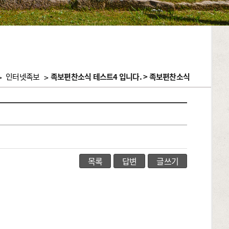
>
인터넷족보
>
족보편찬소식 테스트4 입니다. > 족보편찬소식
목록
답변
글쓰기