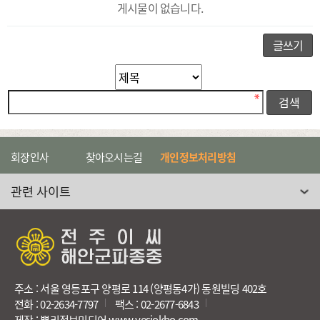
게시물이 없습니다.
글쓰기
필수
검색대상
검색어
회장인사
찾아오시는길
개인정보처리방침
관련 사이트 선택
주소 : 서울 영등포구 양평로 114 (양평동4가) 동원빌딩 402호
전화 : 02-2634-7797
팩스 : 02-2677-6843
제작 : 뿌리정보미디어 www.yesjokbo.com