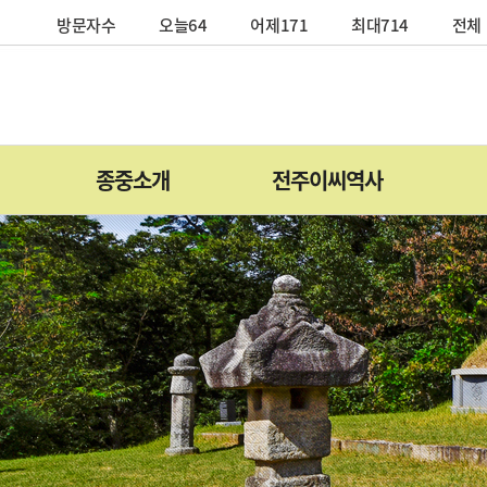
방문자수
오늘64
어제171
최대714
전체 
종중소개
전주이씨역사