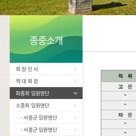
종중소개
회 장 인 사
직 위
역 대 회 장
고
문
파종회 임원명단
"
소종회 임원명단
"
자
문
- 서릉군 임원명단
"
- 서흥군 임원명단
"