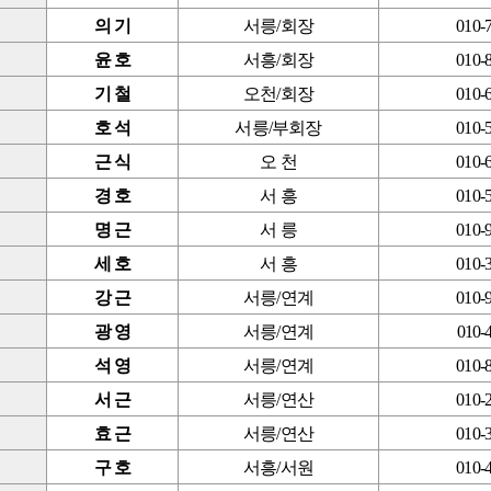
의 기
서릉/회장
010-
윤 호
서흥/회장
010-
기 철
오천/회장
010-
호 석
서릉/부회장
010-
근 식
오 천
010-
경 호
서 흥
010-
명 근
서 릉
010-
세 호
서 흥
010-
강 근
서릉/연계
010-
광 영
서릉/연계
010-
석 영
서릉/연계
010-
서 근
서릉/연산
010-
효 근
서릉/연산
010-
구 호
서흥/서원
010-