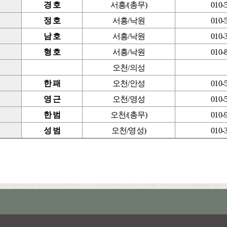
경 호
서흥/(총무)
010-
정 호
서흥/낙원
010-
남 호
서흥/낙원
010-
형 호
서흥/낙원
010-
오천/의성
한 패
오천/안성
010-
영 근
오천/영성
010-
한 범
오천/(총무)
010-
성 범
오천/영성)
010-