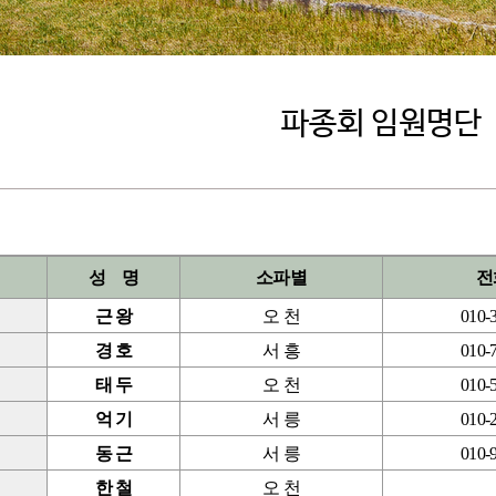
파종회 임원명단
성 명
소파별
전
근 왕
오 천
010-
경 호
서 흥
010-
태 두
오 천
010-
억 기
서 릉
010-
동 근
서 릉
010-
한 철
오 천