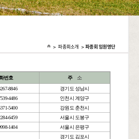
>
파종회소개
>
파종회 임원명단
화번호
주
소
3267-8846
경기도 성남시
7539-4486
인천시 계양구
5371-5400
강원도 춘천시
2284-6459
서울시 도봉구
9998-1404
서울시 은평구
경기도 김포시