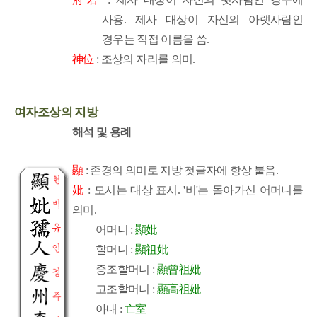
사용. 제사 대상이 자신의 아랫사람인
경우는 직접 이름을 씀.
神位
: 조상의 자리를 의미.
여자조상의 지방
해석 및 용례
顯
: 존경의 의미로 지방 첫글자에 항상 붙음.
妣
: 모시는 대상 표시. '비'는 돌아가신 어머니를
의미.
어머니 :
顯妣
할머니 :
顯祖妣
증조할머니 :
顯曾祖妣
고조할머니 :
顯高祖妣
아내 :
亡室