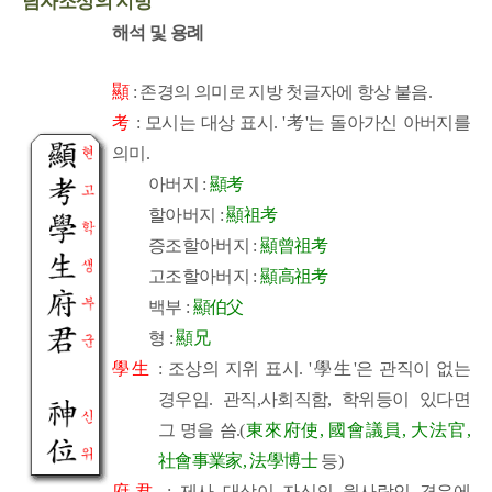
남자조상의 지방
해석 및 용례
顯
: 존경의 의미로 지방 첫글자에 항상 붙음.
考
: 모시는 대상 표시. '考'는 돌아가신 아버지를
의미.
아버지 :
顯考
할아버지 :
顯祖考
증조할아버지 :
顯曾祖考
고조할아버지 :
顯高祖考
백부 :
顯伯父
형 :
顯兄
學生
: 조상의 지위 표시. '學生'은 관직이 없는
경우임. 관직,사회직함, 학위등이 있다면
그 명을 씀.(
東來府使, 國會議員, 大法官,
社會事業家, 法學博士
등)
府君
: 제사 대상이 자신의 윗사람인 경우에