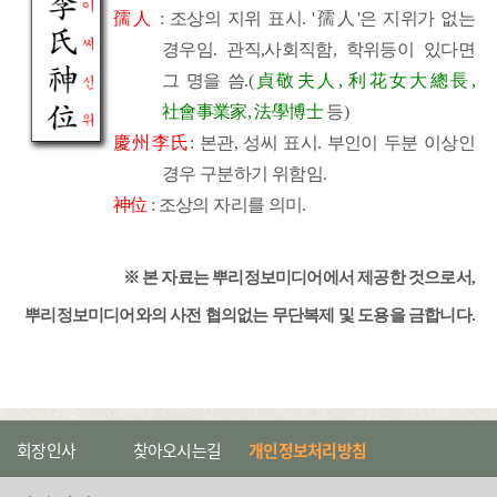
孺人
: 조상의 지위 표시. '孺人'은 지위가 없는
경우임. 관직,사회직함, 학위등이 있다면
그 명을 씀.(
貞敬夫人, 利花女大總長,
社會事業家, 法學博士
등)
慶州李氏
: 본관, 성씨 표시. 부인이 두분 이상인
경우 구분하기 위함임.
神位
: 조상의 자리를 의미.
※ 본 자료는 뿌리정보미디어에서 제공한 것으로서,
뿌리정보미디어와의 사전 협의없는 무단복제 및 도용을 금합니다.
회장인사
찾아오시는길
개인정보처리방침
관련 사이트 선택