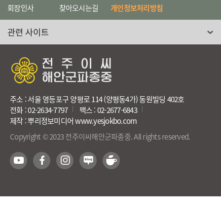
회장인사
찾아오시는길
개인정보처리방침
관련 사이트 선택
주소 : 서울 영등포구 양평로 114 (양평동4가) 동원빌딩 402호
전화 : 02-2634-7797
팩스 : 02-2677-6843
제작 : 뿌리정보미디어 www.yesjokbo.com
Copyright © 2023 전주이씨해안군파종중. All rights reserved.