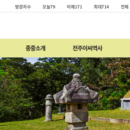
방문자수
오늘79
어제171
최대714
전체 
종중소개
전주이씨역사