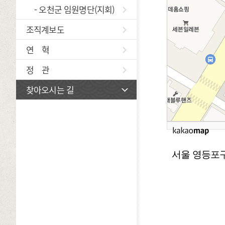
- 오천군 임원명단(지회)
조직계보도
연 혁
정 관
찾아오시는 길
서울 영등포구 