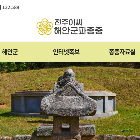
 122,589
해안군
인터넷족보
종중자료실