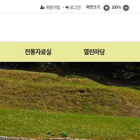
화면크기
회원가입
로그인
100%
전통자료실
열린마당