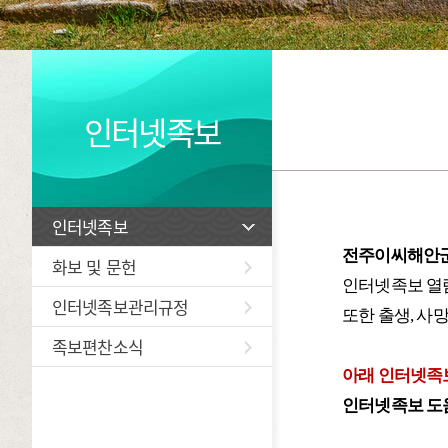
인터넷족보
인터넷족보
전주이씨해안군
화보 및 문헌
인터넷족보 열
인터넷족보관리규정
또한 출생, 사
족보편찬소식
아래 인터넷족
인터넷족보 도