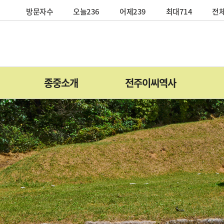
방문자수
오늘236
어제239
최대714
전체
종중소개
전주이씨역사