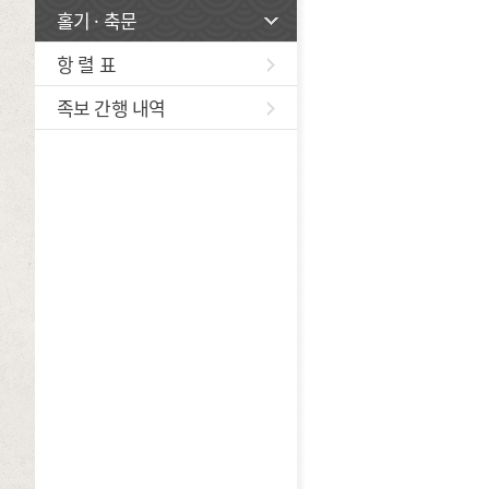
홀기 · 축문
항 렬 표
족보 간행 내역