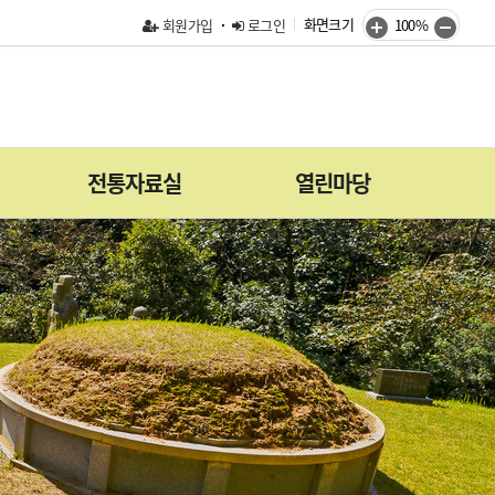
화면크기
회원가입
로그인
100%
전통자료실
열린마당