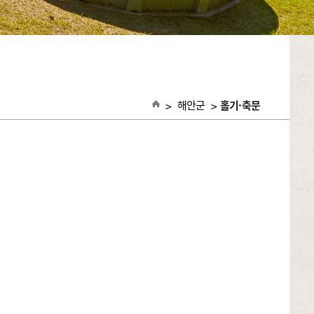
>
해안군
>
홀기·축문