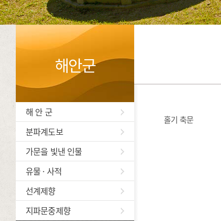
해안군
해 안 군
홀기 축문
분파계도보
가문을 빛낸 인물
유물 · 사적
선계제향
지파문중제향