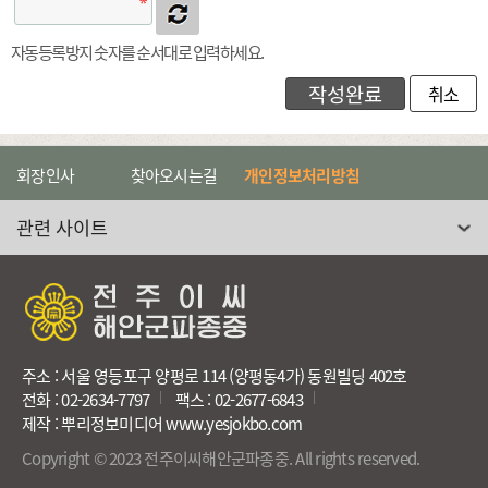
자동등록방지 숫자를 순서대로 입력하세요.
취소
회장인사
찾아오시는길
개인정보처리방침
관련 사이트 선택
주소 : 서울 영등포구 양평로 114 (양평동4가) 동원빌딩 402호
전화 : 02-2634-7797
팩스 : 02-2677-6843
제작 : 뿌리정보미디어 www.yesjokbo.com
Copyright © 2023 전주이씨해안군파종중. All rights reserved.