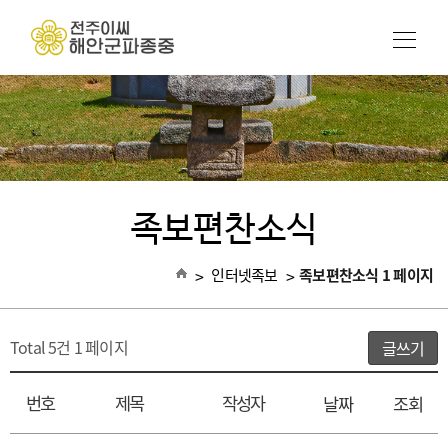
족보편찬소식
>
인터넷족보
>
족보편찬소식 1 페이지
Total 5건
1 페이지
글쓰기
번호
제목
작성자
날짜
조회