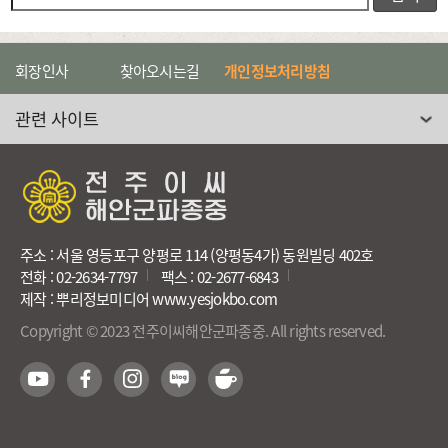
회장인사
찾아오시는길
개인정보처리방침
관련 사이트 선택
주소 : 서울 영등포구 양평로 114 (양평동4가) 동원빌딩 402호
전화 : 02-2634-7797
팩스 : 02-2677-6843
제작 : 뿌리정보미디어 www.yesjokbo.com
Copyright © 2023 전주이씨해안군파종중. All rights reserved.