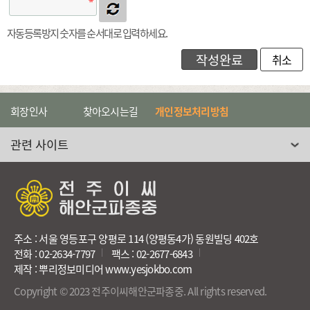
자동등록방지 숫자를 순서대로 입력하세요.
취소
회장인사
찾아오시는길
개인정보처리방침
관련 사이트 선택
주소 : 서울 영등포구 양평로 114 (양평동4가) 동원빌딩 402호
전화 : 02-2634-7797
팩스 : 02-2677-6843
제작 : 뿌리정보미디어 www.yesjokbo.com
Copyright © 2023 전주이씨해안군파종중. All rights reserved.