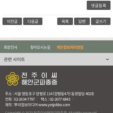
이전글
다음글
목록
답변
글쓰기
회장인사
찾아오시는길
개인정보처리방침
관련 사이트 선택
주소 : 서울 영등포구 양평로 114 (양평동4가) 동원빌딩 402호
전화 : 02-2634-7797
팩스 : 02-2677-6843
제작 : 뿌리정보미디어 www.yesjokbo.com
Copyright © 2023 전주이씨해안군파종중. All rights reserved.