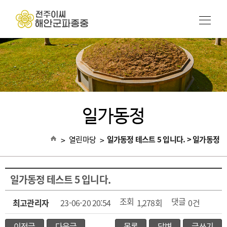
일가동정
>
열린마당
>
일가동정 테스트 5 입니다. > 일가동정
일가동정 테스트 5 입니다.
조회
댓글
최고관리자
23-06-20 20:54
1,278회
0건
이전글
다음글
목록
답변
글쓰기