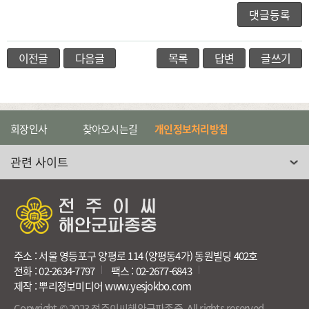
이전글
다음글
목록
답변
글쓰기
회장인사
찾아오시는길
개인정보처리방침
관련 사이트 선택
주소 : 서울 영등포구 양평로 114 (양평동4가) 동원빌딩 402호
전화 : 02-2634-7797
팩스 : 02-2677-6843
제작 : 뿌리정보미디어 www.yesjokbo.com
Copyright © 2023 전주이씨해안군파종중. All rights reserved.